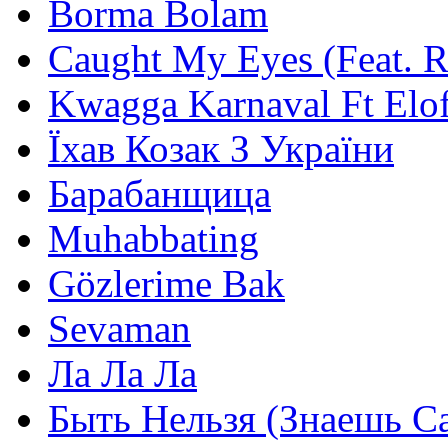
Borma Bolam
Caught My Eyes (Feat. 
Kwagga Karnaval Ft Elof
Їхав Козак З України
Барабанщица
Muhabbating
Gözlerime Bak
Sevaman
Ла Ла Ла
Быть Нельзя (Знаешь С